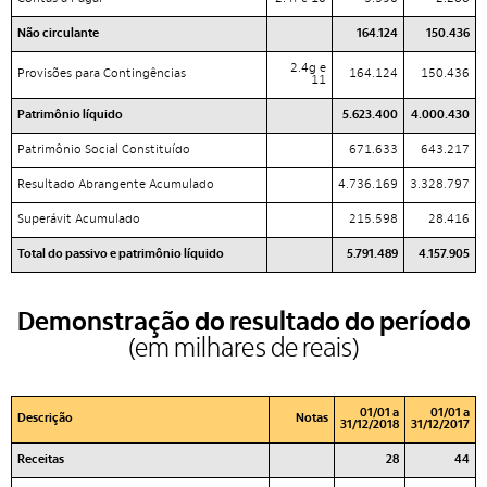
Não circulante
164.124
150.436
2.4g e
Provisões para Contingências
164.124
150.436
11
Patrimônio líquido
5.623.400
4.000.430
Patrimônio Social Constituído
671.633
643.217
Resultado Abrangente Acumulado
4.736.169
3.328.797
Superávit Acumulado
215.598
28.416
Total do passivo e patrimônio líquido
5.791.489
4.157.905
Demonstração do resultado do período
(em milhares de reais)
01/01 a
01/01 a
Descrição
Notas
31/12/2018
31/12/2017
Receitas
28
44