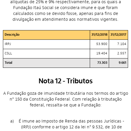
alíquotas de 25% e 9% respectivamente, para os quais a
Fundação Itaú Social se considera imune e que foram
calculados como se devido fosse, apenas para fins de
divulgação em atendimento aos normativos vigentes.
Descrição
31/12/2018
31/12/2017
IRPJ
53.900
7.104
CSLL
19.404
2.557
Total
73.303
9.661
Nota 12 - Tributos
A Fundação goza de imunidade tributária nos termos do artigo
n° 150 da Constituição Federal. Com relação à tributação
federal, ressalta-se que a Fundação:
a)
É imune ao Imposto de Renda das pessoas Jurídicas -
(IRPJ) conforme o artigo 12 da lei n° 9.532, de 10 de