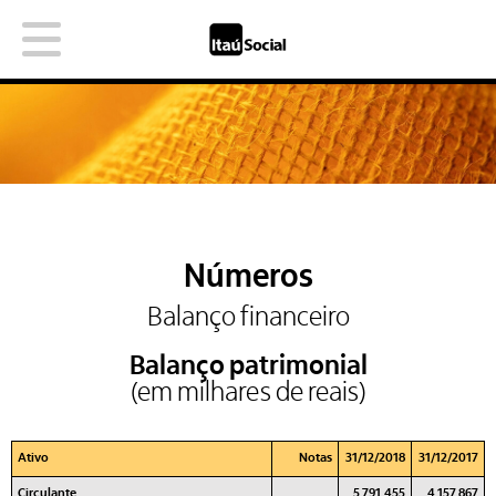
Números
Balanço financeiro
Balanço patrimonial
(em milhares de reais)
Ativo
Notas
31/12/2018
31/12/2017
Circulante
5.791.455
4.157.867