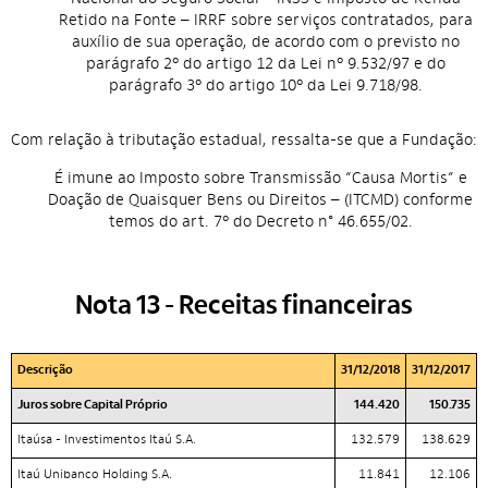
Retido na Fonte – IRRF sobre serviços contratados, para
auxílio de sua operação, de acordo com o previsto no
parágrafo 2º do artigo 12 da Lei nº 9.532/97 e do
parágrafo 3º do artigo 10º da Lei 9.718/98.
Com relação à tributação estadual, ressalta-se que a Fundação:
É imune ao Imposto sobre Transmissão “Causa Mortis” e
Doação de Quaisquer Bens ou Direitos – (ITCMD) conforme
temos do art. 7º do Decreto n° 46.655/02.
Nota 13 - Receitas financeiras
Descrição
31/12/2018
31/12/2017
Juros sobre Capital Próprio
144.420
150.735
Itaúsa - Investimentos Itaú S.A.
132.579
138.629
Itaú Unibanco Holding S.A.
11.841
12.106