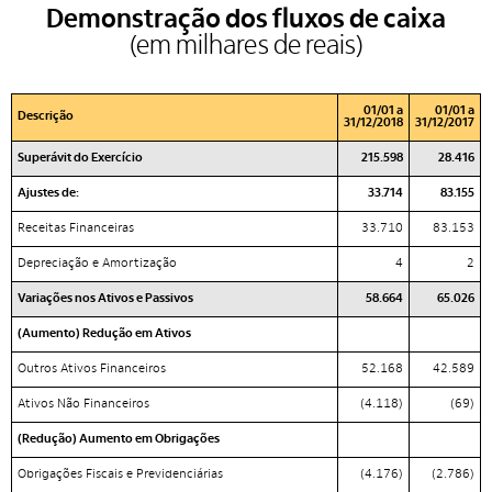
Demonstração dos fluxos de caixa
(em milhares de reais)
01/01 a
01/01 a
Descrição
31/12/2018
31/12/2017
Superávit do Exercício
215.598
28.416
Ajustes de:
33.714
83.155
Receitas Financeiras
33.710
83.153
Depreciação e Amortização
4
2
Variações nos Ativos e Passivos
58.664
65.026
(Aumento) Redução em Ativos
Outros Ativos Financeiros
52.168
42.589
Ativos Não Financeiros
(4.118)
(69)
(Redução) Aumento em Obrigações
Obrigações Fiscais e Previdenciárias
(4.176)
(2.786)