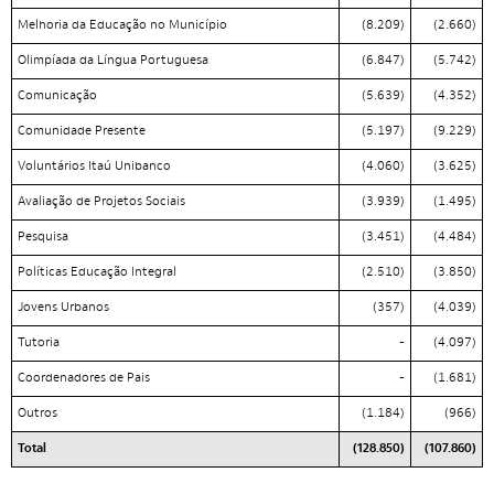
Melhoria da Educação no Município
(8.209)
(2.660)
Olimpíada da Língua Portuguesa
(6.847)
(5.742)
Comunicação
(5.639)
(4.352)
Comunidade Presente
(5.197)
(9.229)
Voluntários Itaú Unibanco
(4.060)
(3.625)
Avaliação de Projetos Sociais
(3.939)
(1.495)
Pesquisa
(3.451)
(4.484)
Políticas Educação Integral
(2.510)
(3.850)
Jovens Urbanos
(357)
(4.039)
Tutoria
-
(4.097)
Coordenadores de Pais
-
(1.681)
Outros
(1.184)
(966)
Total
(128.850)
(107.860)