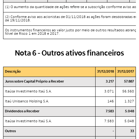
(1) O aumento da quantidade de ações refere-se a subscrição conforme aviso aos
(2) Conforme aviso aos acionistas de 01/11/2018 as ações foram desdobradas em
de 19/11/2018.
Os instrumentos financeiros ao valor justo por meio de outros resultados abrange
Nível de Risco 1 em 2018 e 2017.
Nota 6 - Outros ativos financeiros
Descrição
31/12/2018
31/12/2017
Juros sobre Capital Próprio a Receber
3.217
57.887
Itaúsa Investimento Itaú S.A.
3.071
56.560
Itaú Unibanco Holding S.A.
146
1.327
Dividendos a Receber
7.583
5.048
Itaúsa Investimento Itaú S.A.
7.583
5.048
Outros
-
33