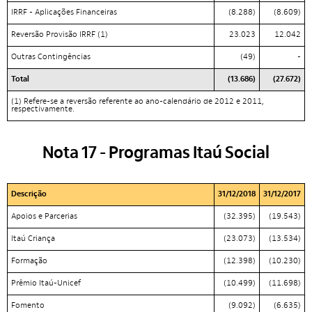
IRRF - Aplicações Financeiras
(8.288)
(8.609)
Reversão Provisão IRRF (1)
23.023
12.042
Outras Contingências
(49)
-
Total
(13.686)
(27.672)
(1) Refere-se a reversão referente ao ano-calendário de 2012 e 2011,
respectivamente.
Nota 17 - Programas Itaú Social
Descrição
31/12/2018
31/12/2017
Apoios e Parcerias
(32.395)
(19.543)
Itaú Criança
(23.073)
(13.534)
Formação
(12.398)
(10.230)
Prêmio Itaú-Unicef
(10.499)
(11.698)
Fomento
(9.092)
(6.635)