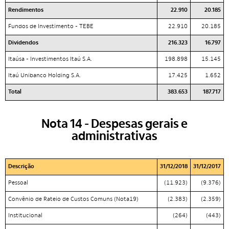
Rendimentos
22.910
20.185
Fundos de Investimento - TEBE
22.910
20.185
Dividendos
216.323
16.797
Itaúsa - Investimentos Itaú S.A.
198.898
15.145
Itaú Unibanco Holding S.A.
17.425
1.652
Total
383.653
187.717
Nota 14 - Despesas gerais e
administrativas
Descrição
31/12/2018
31/12/2017
Pessoal
(11.923)
(9.376)
Convênio de Rateio de Custos Comuns (Nota19)
(2.383)
(2.359)
Institucional
(264)
(443)