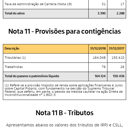
Taxa de Administração de Carteira (Nota 19)
31
17
Total do ativo
3.390
2.288
Nota 11 - Provisões para contigências
Descrição
31/12/2018
31/12/2017
Tributárias (1)
164.048
150.410
Trabalhistas
76
26
Total do passivo e patrimônio líquido
164.124
150.436
(1) Refere-se a provisão Imposto de renda sobre aplicações financeiras e Juros
sobre Capital Próprio, com fundamento na decisão do Supremo Tribunal
Federal, que deferiu, em parte, o pedido da medida cautelar na ação Direta de
Inconstitucionalidade nº 1.802-3.
Nota 11 B - Tributos
Apresentamos abaixo os valores dos tributos de IRPJ e CSLL,