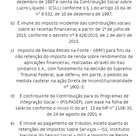
dezembro de 1997 e isenta da Contribuição Social sobre
Lucro Líquido - (CSLL) conforme o § 1 do artigo 15 da lei
n° 9.532, de 10 de dezembro de 1997;
b)
É imune do imposto incidente das contribuições sociais
sobre as receitas financeiras a partir de 1º de julho de
2015, conforme o decreto nº 8.426/2015, de 1 de abril de
2015;
c)
Imposto de Renda Retido na Fonte - (IRRF) para fins da
não retenção do imposto de renda sobre rendimentos de
aplicações financeiras, realizadas através do Itaú
Unibanco S.A., com fundamento na decisão do Supremo
Tribunal Federal, que deferiu, em parte, o pedido da
medida cautelar na ação Direta de Inconstitucionalidade
nº 1802-3;
d)
É contribuinte da Contribuição para os Programas de
Integração Social – (PIS/PASEP), com base na folha de
salários conforme o inciso III do art. 13 da MP n° 2158-35,
de 24 de agosto de 2001; e
e)
É imune ao pagamento de tributos, exceto quanto às
retenções de Impostos Sobre Serviços – ISS, Institutos
Nacional do Seguro Social – INSS e Imposto de Renda