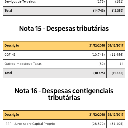
Serviços de Terceiros
(173)
(181)
Total
(14.743)
(12.359)
Nota 15 - Despesas tributárias
Descrição
31/12/2018
31/12/2017
COFINS
(10.743)
(11.456)
Outros Impostos e Taxas
(32)
14
Total
(10.775)
(11.442)
Nota 16 - Despesas contigenciais
tributárias
Descrição
31/12/2018
31/12/2017
IRRF - Juros sobre Capital Próprio
(28.372)
(31.105)