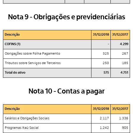
Nota 9 - Obrigações e previdenciárias
Descrição
31/12/2018
31/12/2017
COFINS (1)
-
4.299
Obrigações sobre Folha Pagamento
325
267
Tributos sobre Serviços de Terceiros
250
185
Total do ativo
575
4.751
Nota 10 - Contas a pagar
Descrição
31/12/2018
31/12/2017
Salários e Obrigações Sociais
2.117
1.336
Programas Itaú Social
1.242
905