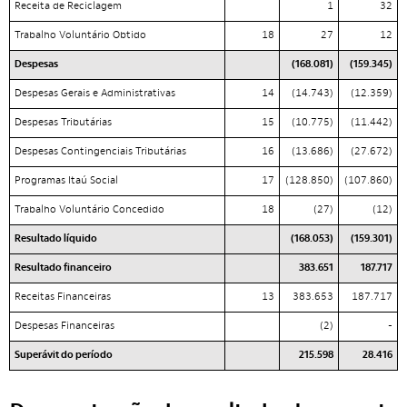
Receita de Reciclagem
1
32
Trabalho Voluntário Obtido
18
27
12
Despesas
(168.081)
(159.345)
Despesas Gerais e Administrativas
14
(14.743)
(12.359)
Despesas Tributárias
15
(10.775)
(11.442)
Despesas Contingenciais Tributárias
16
(13.686)
(27.672)
Programas Itaú Social
17
(128.850)
(107.860)
Trabalho Voluntário Concedido
18
(27)
(12)
Resultado líquido
(168.053)
(159.301)
Resultado financeiro
383.651
187.717
Receitas Financeiras
13
383.653
187.717
Despesas Financeiras
(2)
-
Superávit do período
215.598
28.416