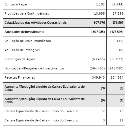
Contas a Pagar
1.102
(2.544)
Provisões para Contingências
13.688
27.698
Caixa Líquido das Atividades Operacionais
307.976
176.597
Atividades de Investimento
(307.985)
(176.598)
Aquisição de Ativo Imobilizado
-
(32)
Aquisição de Intangível
-
(8)
Subscrição de Ações
(63.466)
(36.032)
(Aplicações)/Resgates de Investimentos
(594.462)
(245.090)
Receitas Financeiras
349.943
104.564
Aumento/(Redução) Líquido de Caixa e Equivalente de
(9)
(1)
Caixa
Aumento/(Redução) Líquido de Caixa e Equivalente de
(9)
(1)
Caixa
Caixa e Equivalente de Caixa - Início do Exercício
12
13
Caixa e Equivalente de Caixa - Início do Exercício
3
12