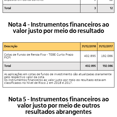
Total
3
12
Nota 4 - Instrumentos financeiros ao
valor justo por meio do resultado
Descrição
31/12/2018
31/12/2017
Cotas de Fundo de Renda Fixa - TEBE Curto Prazo
402.895
192.086
FICFI
Total
402.895
192.086
As aplicações em cotas de fundo de investimento são atualizadas diariamente
pelo respectivo valor da cota.
Os instrumentos financeiros ao valor justo por meio do resultado estavam
classificados no Nível de Risco 2 em 2018 e 2017.
Nota 5 - Instrumentos financeiros ao
valor justo por meio de outros
resultados abrangentes