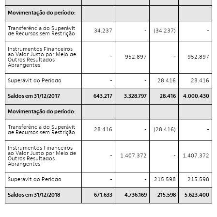
Movimentação do período:
Transferência do Superávit
34.237
-
(34.237)
-
de Recursos sem Restrição
Instrumentos Financeiros
ao Valor Justo por Meio de
-
952.897
-
952.897
Outros Resultados
Abrangentes
Superávit do Período
-
-
28.416
28.416
Saldos em 31/12/2017
643.217
3.328.797
28.416
4.000.430
Movimentação do período:
Transferência do Superávit
28.416
-
(28.416)
-
de Recursos sem Restrição
Instrumentos Financeiros
ao Valor Justo por Meio de
-
1.407.372
-
1.407.372
Outros Resultados
Abrangentes
Superávit do Período
-
-
215.598
215.598
Saldos em 31/12/2018
671.633
4.736.169
215.598
5.623.400