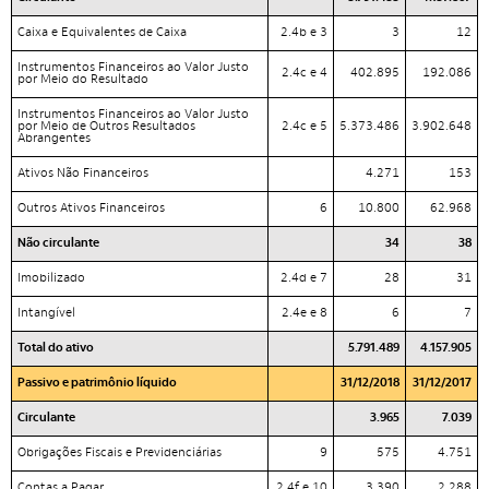
Caixa e Equivalentes de Caixa
2.4b e 3
3
12
Instrumentos Financeiros ao Valor Justo
2.4c e 4
402.895
192.086
por Meio do Resultado
Instrumentos Financeiros ao Valor Justo
por Meio de Outros Resultados
2.4c e 5
5.373.486
3.902.648
Abrangentes
Ativos Não Financeiros
4.271
153
Outros Ativos Financeiros
6
10.800
62.968
Não circulante
34
38
Imobilizado
2.4d e 7
28
31
Intangível
2.4e e 8
6
7
Total do ativo
5.791.489
4.157.905
Passivo e patrimônio líquido
31/12/2018
31/12/2017
Circulante
3.965
7.039
Obrigações Fiscais e Previdenciárias
9
575
4.751
Contas a Pagar
2.4f e 10
3.390
2.288