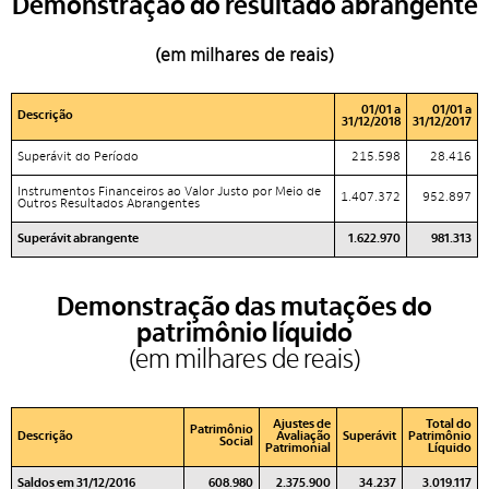
Demonstração do resultado abrangente
(em milhares de reais)
01/01 a
01/01 a
Descrição
31/12/2018
31/12/2017
Superávit do Período
215.598
28.416
Instrumentos Financeiros ao Valor Justo por Meio de
1.407.372
952.897
Outros Resultados Abrangentes
Superávit abrangente
1.622.970
981.313
Demonstração das mutações do
patrimônio líquido
(em milhares de reais)
Ajustes de
Total do
Patrimônio
Descrição
Avaliação
Superávit
Patrimônio
Social
Patrimonial
Líquido
Saldos em 31/12/2016
608.980
2.375.900
34.237
3.019.117